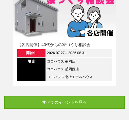
【各店開催】憧れの平屋を現実に
屋相談会…
開催中
2026.07.27～2026.08
場 所
ココハウス 盛岡店
家づくり相談会…
ココハウス 盛岡西店
7～2026.08.31
ココハウス 北上モデ
 盛岡店
 盛岡西店
 北上モデルハウス
すべてのイベントを見る