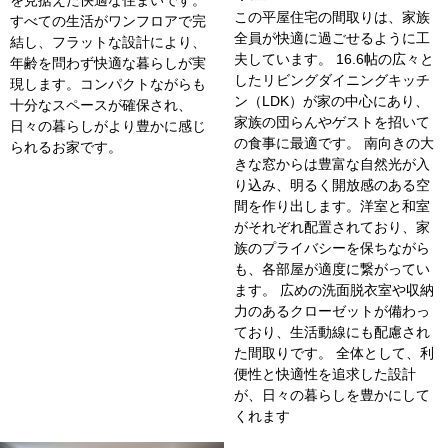
を見据えた快適な住まいです。
この平屋住宅の間取りは、家族
すべての生活がワンフロアで完
全員が快適に過ごせるように工
結し、フラットな設計により、
夫しています。 16.6帖の広々と
年齢を問わず快適な暮らしが実
したリビングダイニングキッチ
現します。コンパクトながらも
ン（LDK）が家の中心にあり、
十分なスペースが確保され、
家族の団らんやゲストを招いて
日々の暮らしがより豊かに感じ
の食事に最適です。 南向きの大
られるお家です。
きな窓からは豊富な自然光が入
り込み、明るく開放感のある空
間を作り出します。洋室と和室
がそれぞれ配置されており、家
族のプライバシーを保ちながら
も、各部屋が適度に繋がってい
ます。 広めの洗面脱衣室や収納
力のあるクローゼットが備わっ
ており、生活動線にも配慮され
た間取りです。 全体として、利
便性と快適性を追求した設計
が、日々の暮らしを豊かにして
くれます