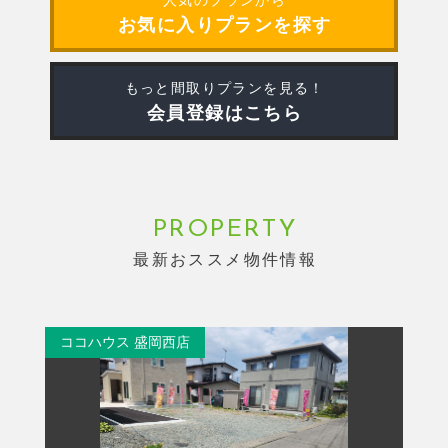
人気のプランから
お気に入りプランを探す
もっと間取りプランを見る！
会員登録はこちら
PROPERTY
最新おススメ物件情報
ココハウス 盛岡西店
ココ