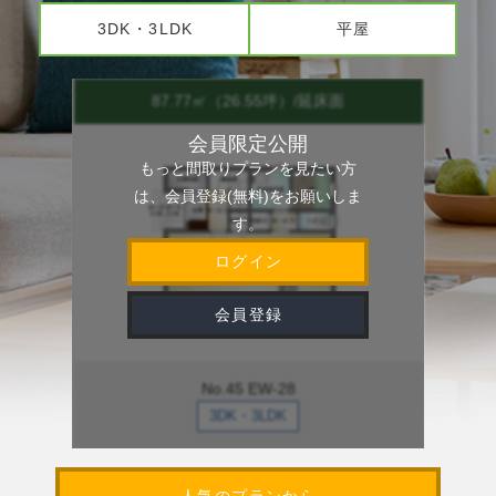
3DK・3LDK
平屋
87.77㎡（26.55坪）/延床面
87.77㎡
会員限定公開
会
もっと間取りプランを見たい方
もっと間取
は、会員登録(無料)をお願いしま
は、会員登録
す。
ログイン
会員登録
No.45 EW-28
No
3DK・3LDK
3