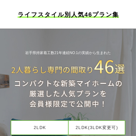
ライフスタイル別人気
46
プラン集
岩手県持家着工数21年連続NO.1の実績から生まれた
2LDK
2LDK(3LDK変更可)