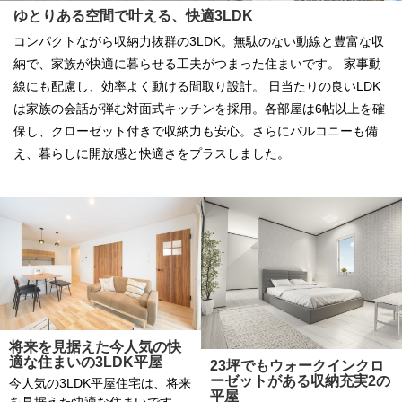
ゆとりある空間で叶える、快適3LDK
コンパクトながら収納力抜群の3LDK。無駄のない動線と豊富な収
納で、家族が快適に暮らせる工夫がつまった住まいです。 家事動
線にも配慮し、効率よく動ける間取り設計。 日当たりの良いLDK
は家族の会話が弾む対面式キッチンを採用。各部屋は6帖以上を確
保し、クローゼット付きで収納力も安心。さらにバルコニーも備
え、暮らしに開放感と快適さをプラスしました。
将来を見据えた今人気の快
適な住まいの3LDK平屋
23坪でもウォークインクロ
ーゼットがある収納充実2の
今人気の3LDK平屋住宅は、将来
平屋